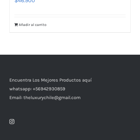
$
46.900
Añadir al carrito
Encuentra Los Mejores Productos aquí
whatsapp: +56942930859
Email: theluxurychile@gmail.com