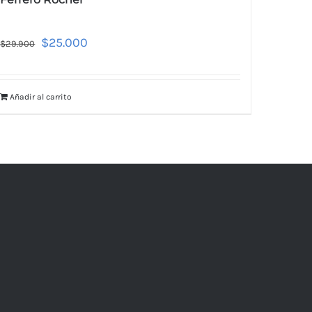
$
25.000
$
29.900
Añadir al carrito