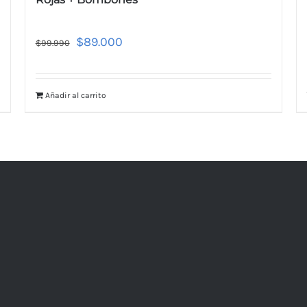
$
89.000
$
99.990
Añadir al carrito