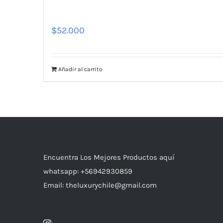
$
52.000
Añadir al carrito
Encuentra Los Mejores Productos aquí
whatsapp: +56942930859
Email: theluxurychile@gmail.com