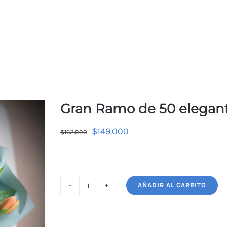
Gran Ramo de 50 elegant
$
149.000
$
162.990
AÑADIR AL CARRITO
Gran
Ramo
de