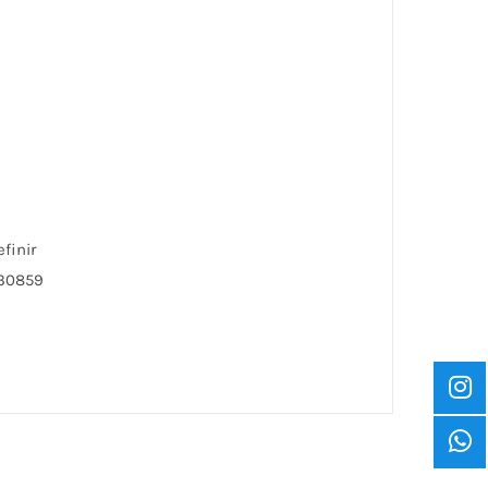
finir
930859