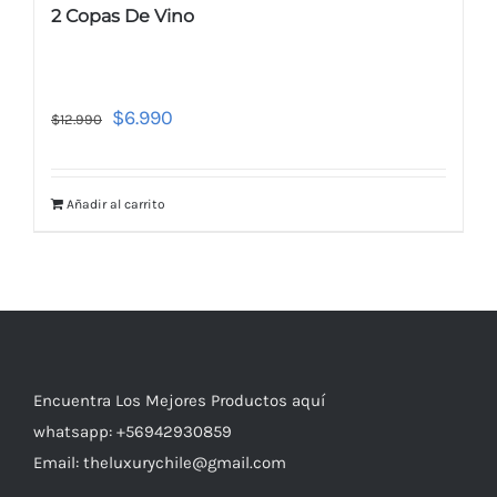
2 Copas De Vino
$
6.990
$
12.990
Añadir al carrito
Encuentra Los Mejores Productos aquí
whatsapp: +56942930859
Email: theluxurychile@gmail.com