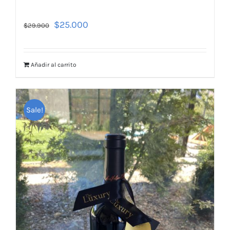
$
25.000
$
29.900
Añadir al carrito
Sale!