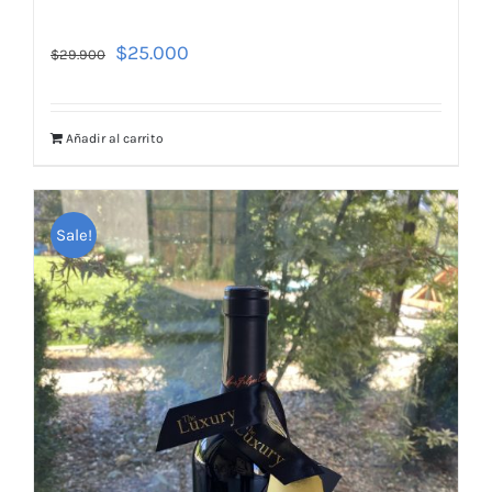
$
25.000
$
29.900
Añadir al carrito
Sale!