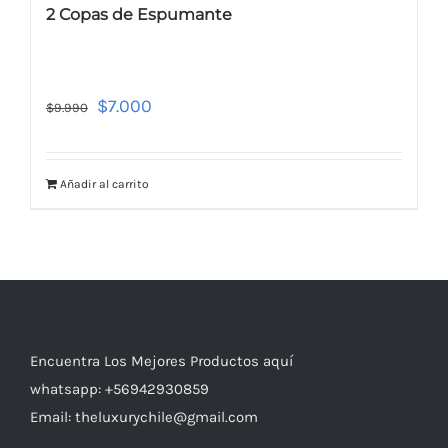
2 Copas de Espumante
$
7.000
$
9.990
Añadir al carrito
Encuentra Los Mejores Productos aquí
whatsapp: +56942930859
Email: theluxurychile@gmail.com