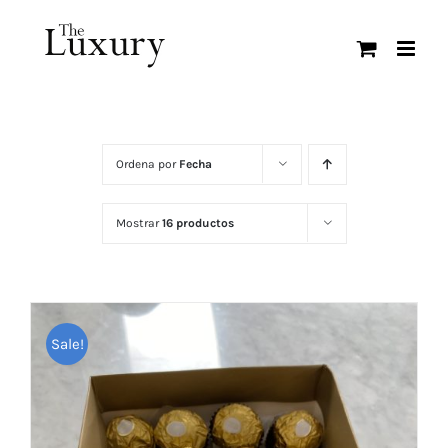
Saltar
al
contenido
Ordena por
Fecha
Mostrar
16 productos
Sale!