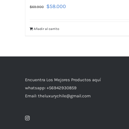
$
58.000
$
69.900
Añadir al carrito
Encuentra Los Mejores Productos aquí
whatsapp: +56942930859
Email: theluxurychile@gmail.com