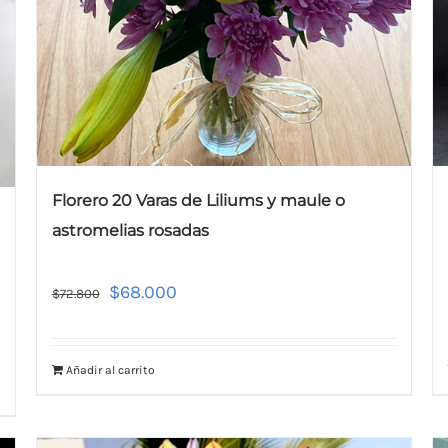
Florero 20 Varas de Liliums y maule o
astromelias rosadas
$
68.000
$
72.800
Añadir al carrito