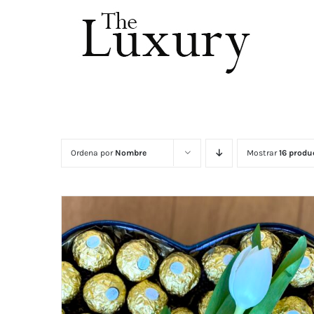
Saltar
al
contenido
Ordena por
Nombre
Mostrar
16 produ