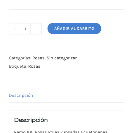
AÑADIR AL CARRITO
Ramo
San
Valentín
100
Categorías:
Rosas
,
Sin categorizar
Rosas
Etiqueta:
Rosas
Ecuatorianas
Rosadas
y
Descripción
Rojas
cantidad
Descripción
Ramo 100 Rosas Rojas y rosadas Ecuatorianas