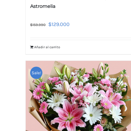
Astromelia
$
129.000
$
159.990
Añadir al carrito
Sale!