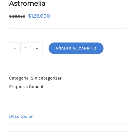
Astromelia
$
129.000
$
159.990
AÑADIR AL CARRITO
Ramo
grande
50
Varas
Categoría:
Sin categorizar
Girasoles
Etiqueta:
Girasol
y
Astromelia
cantidad
Descripción