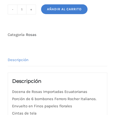
AÑADIR AL CARRITO
Ramo
San
Valentín
escalera
Categoría:
Rosas
12
Rosas
Ecuatorianas
Descripción
+
6
bombones
Descripción
cantidad
Docena de Rosas Importadas Ecuatorianas
Porción de 6 bombones Ferrero Rocher Italianos.
Envuelto en Finos papeles florales
Cintas de tela